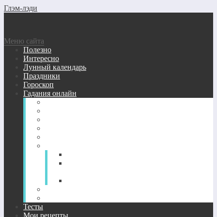
Глэм-лэди
Меню сайта
Полезно
Интересно
Лунный календарь
Праздники
Гороскоп
Гадания онлайн
Виртуальные гадания бесплатно
Гадание кубики
Гадание Ленорман
Гадание на зеркале
Гадание на игральных картах
Гадание на картах Таро онлайн
Гадание на Таро: любовь и отношения
Гадание на будущее — расклады Таро
онлайн
Гадания на вопрос и значение карт Таро
Гадания на цыганских картах онлайн
Нумерология
Тесты
Мои рецепты