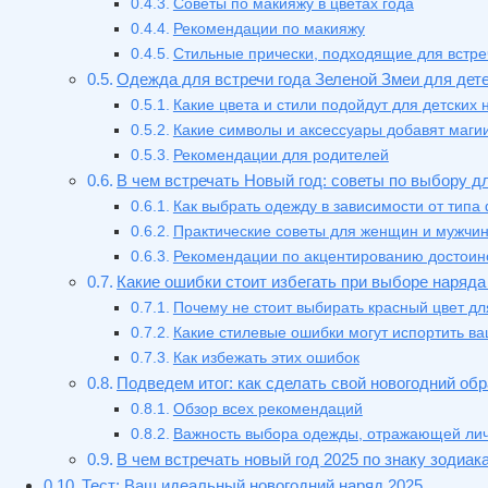
Советы по макияжу в цветах года
Рекомендации по макияжу
Стильные прически, подходящие для встре
Одежда для встречи года Зеленой Змеи для дет
Какие цвета и стили подойдут для детских 
Какие символы и аксессуары добавят магии
Рекомендации для родителей
В чем встречать Новый год: советы по выбору д
Как выбрать одежду в зависимости от типа
Практические советы для женщин и мужчи
Рекомендации по акцентированию достоинс
Какие ошибки стоит избегать при выборе наряда
Почему не стоит выбирать красный цвет дл
Какие стилевые ошибки могут испортить ва
Как избежать этих ошибок
Подведем итог: как сделать свой новогодний об
Обзор всех рекомендаций
Важность выбора одежды, отражающей лич
В чем встречать новый год 2025 по знаку зодиак
Тест: Ваш идеальный новогодний наряд 2025