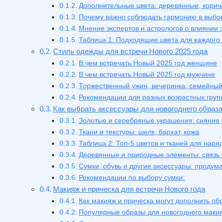
Дополнительные цвета: деревянные, корич
Почему важно соблюдать гармонию в выбор
Мнение экспертов и астрологов о влиянии э
Таблица 1: Подходящие цвета для каждого 
Стиль одежды для встречи Нового 2025 года
В чем встречать Новый 2025 год женщине
В чем встречать Новый 2025 год мужчине
Торжественный ужин, вечеринка, семейный
Рекомендации для разных возрастных груп
Как выбрать аксессуары для новогоднего образ
Золотые и серебряные украшения: сияние 
Ткани и текстуры: шелк, бархат, кожа
Таблица 2: Топ-5 цветов и тканей для наря
Деревянные и природные элементы: связь 
Сумки, обувь и другие аксессуары: проду
Рекомендации по выбору сумки:
Макияж и прическа для встречи Нового года
Как макияж и прическа могут дополнить об
Популярные образы для новогоднего маки