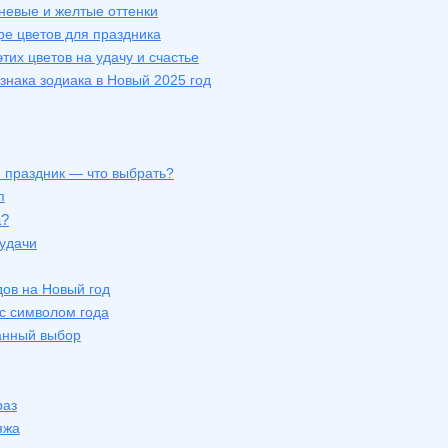
невые и желтые оттенки
е цветов для праздника
тих цветов на удачу и счастье
знака зодиака в Новый 2025 год
 праздник — что выбрать?
п
а?
удачи
дов на Новый год
с символом года
манный выбор
раз
яжа