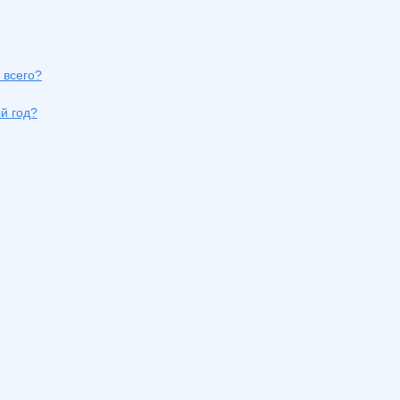
 всего?
й год?