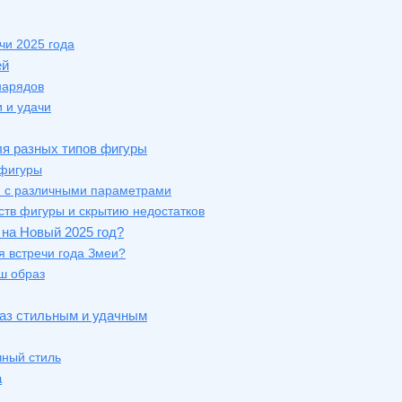
чи 2025 года
ей
нарядов
 и удачи
ля разных типов фигуры
 фигуры
н с различными параметрами
тв фигуры и скрытию недостатков
 на Новый 2025 год?
я встречи года Змеи?
ш образ
раз стильным и удачным
ный стиль
а