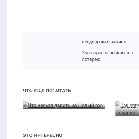
ПРЕДЫДУЩАЯ ЗАПИСЬ
Заговоры на выигрыш в
лотерею
Что нельзя дарить на
Новый год
Как о
ЧТО ЕЩЕ ПОЧИТАТЬ
ли ва
20.11.2022
22.0
ЭТО ИНТЕРЕСНО