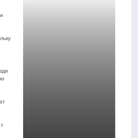
ем
ольку
реди
но
ют
 с