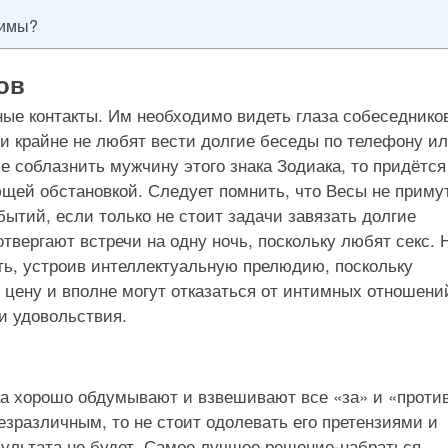
тимы?
ов
ые контакты. Им необходимо видеть глаза собеседнико
и крайне не любят вести долгие беседы по телефону и
ие соблазнить мужчину этого знака Зодиака, то придётся
ющей обстановкой. Следует помнить, что Весы не приму
ытий, если только не стоит задачи завязать долгие
вергают встречи на одну ночь, поскольку любят секс. 
ть, устроив интеллектуальную прелюдию, поскольку
 цену и вполне могут отказаться от интимных отношени
и удовольствия.
ка хорошо обдумывают и взвешивают все «за» и «против
зразличным, то не стоит одолевать его претензиями и
зультата не будет. Самое лучшее решение-набраться