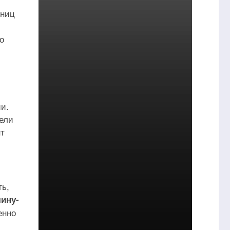
нниц
о
и.
ели
нт
ть,
чину-
енно