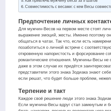
Как привлечь мужчину Весы за 5 шагов
Совместимость с весами: с кем Весы совмес
Предпочтение личных контакт
Для мужчин-Весов на первом месте стоят личн
выражение эмоций, жесты. Именно поэтому он
общаться в чатах. Так что, если есть намерен
позаботиться о личной встрече с соответству
откровенную напористость и форсирование соб
романтические отношения. Мужчины-Весы не от
даже в этом случае их придётся заинтересова
представители этого знака Зодиака знают себе
если решат, что будет больше проблем, нежел
Терпение и такт
Каждое своё решение люди этого знака Зодиа
Если мужчина-Весы вдруг стал замкнутым и бе
брать нахрапом, поскольку положительного ре