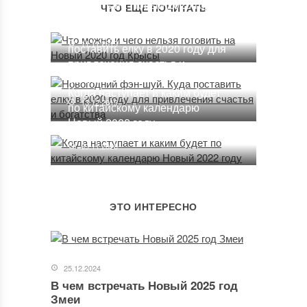
готовить на Новый 2020 год
ЧТО ЕЩЕ ПОЧИТАТЬ
Крысы
Новогодний фэн-шуй. Куда
11.11.2019
поставить елку в 2020 году для
привлечения счастья и
богатства
Когда наступает и каким будет
13.12.2019
по китайскому календарю
Новый 2022 году
09.11.2020
ЭТО ИНТЕРЕСНО
25.12.2024
В чем встречать Новый 2025 год
Змеи