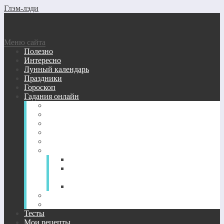
Глэм-лэди
Меню сайта
Полезно
Интересно
Лунный календарь
Праздники
Гороскоп
Гадания онлайн
Виртуальные гадания бесплатно
Гадание кубики
Гадание Ленорман
Гадание на зеркале
Гадание на игральных картах
Гадание на картах Таро онлайн
Гадание на Таро: любовь и отношения
Гадание на будущее — расклады Таро
онлайн
Гадания на вопрос и значение карт Таро
Гадания на цыганских картах онлайн
Нумерология
Тесты
Мои рецепты