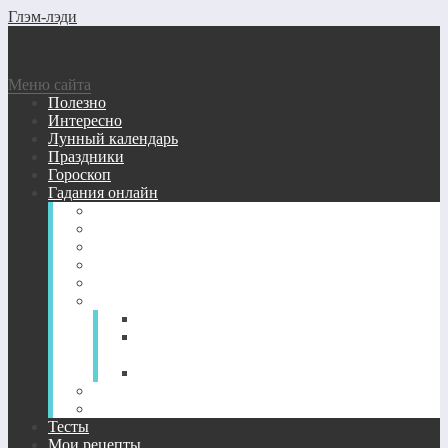
Глэм-лэди
Меню сайта
Полезно
Интересно
Лунный календарь
Праздники
Гороскоп
Гадания онлайн
Виртуальные гадания бесплатно
Гадание кубики
Гадание Ленорман
Гадание на зеркале
Гадание на игральных картах
Гадание на картах Таро онлайн
Гадание на Таро: любовь и отношения
Гадание на будущее — расклады Таро
онлайн
Гадания на вопрос и значение карт Таро
Гадания на цыганских картах онлайн
Нумерология
Тесты
Мои рецепты