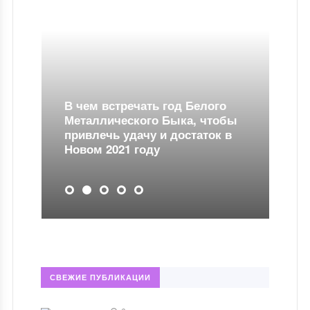
речать год Белого
еского Быка, чтобы
удачу и достаток в
В чем встречать Но
1 году
год Змеи
СВЕЖИЕ ПУБЛИКАЦИИ