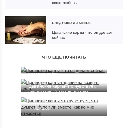
свою любовь
СЛЕДУЮЩАЯ ЗАПИСЬ
Цыганские карты -что он делает
сейчас
Цыганские карты -что он делает
сейчас
ЧТО ЕЩЕ ПОЧИТАТЬ
10.04.2020
Цыганские карты-гадание на
возврат долга
10.04.2020
Цыганские карты-что чувствует,
что думает, будем ли вместе,
как ко мне относится
10.04.2020