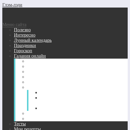
Глэм-лэди
Меню сайта
Полезно
Интересно
Лунный календарь
Праздники
Гороскоп
Гадания онлайн
Виртуальные гадания бесплатно
Гадание кубики
Гадание Ленорман
Гадание на зеркале
Гадание на игральных картах
Гадание на картах Таро онлайн
Гадание на Таро: любовь и отношения
Гадание на будущее — расклады Таро
онлайн
Гадания на вопрос и значение карт Таро
Гадания на цыганских картах онлайн
Нумерология
Тесты
Мои рецепты