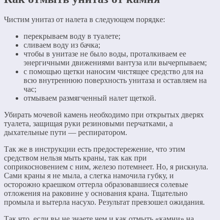
Чистим унитаз от налета в следующем порядке:
перекрываем воду в туалете;
сливаем воду из бачка;
чтобы в унитазе не было воды, проталкиваем ее
энергичными движениями вантуза или вычерпываем;
с помощью щетки наносим чистящее средство для на
всю внутреннюю поверхность унитаза и оставляем на
час;
отмываем размягченный налет щеткой.
Убирать мочевой камень необходимо при открытых дверях
туалета, защищая руки резиновыми перчатками, а
дыхательные пути — респиратором.
Так же в инструкции есть предостережение, что этим
средством нельзя мыть краны, так как при
соприкосновением с ним, железо потемнеет. Но, я рискнула.
Сами краны я не мыла, а слегка намочила губку, и
осторожно краешком оттерла образовавшиеся солевые
отложения на раковине у основания крана. Тщательно
промыла и вытерла насухо. Результат превзошел ожидания.
Так что, если вы не знаете чем и как отмыть «камни» на