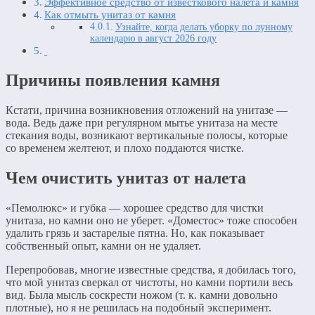
Эффективное средство от известкового налета и камня
Как отмыть унитаз от камня
Узнайте, когда делать уборку по лунному
календарю в август 2026 году
Причины появления камня
Кстати, причина возникновения отложений на унитазе —
вода. Ведь даже при регулярном мытье унитаза на месте
стекания воды, возникают вертикальные полосы, которые
со временем желтеют, и плохо поддаются чистке.
Чем очистить унитаз от налета
«Пемолюкс» и губка — хорошее средство для чистки
унитаза, но камни оно не уберет. «Доместос» тоже способен
удалить грязь и застарелые пятна. Но, как показывает
собственный опыт, камни он не удаляет.
Перепробовав, многие известные средства, я добилась того,
что мой унитаз сверкал от чистоты, но камни портили весь
вид. Была мысль соскрести ножом (т. к. камни довольно
плотные), но я не решилась на подобный эксперимент.