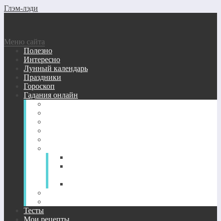
Глэм-лэди
Меню сайта
Полезно
Интересно
Лунный календарь
Праздники
Гороскоп
Гадания онлайн
Виртуальные гадания бесплатно
Гадание кубики
Гадание Ленорман
Гадание на зеркале
Гадание на игральных картах
Гадание на картах Таро онлайн
Гадание на Таро: любовь и отношения
Гадание на будущее — расклады Таро
онлайн
Гадания на вопрос и значение карт Таро
Гадания на цыганских картах онлайн
Нумерология
Тесты
Мои рецепты