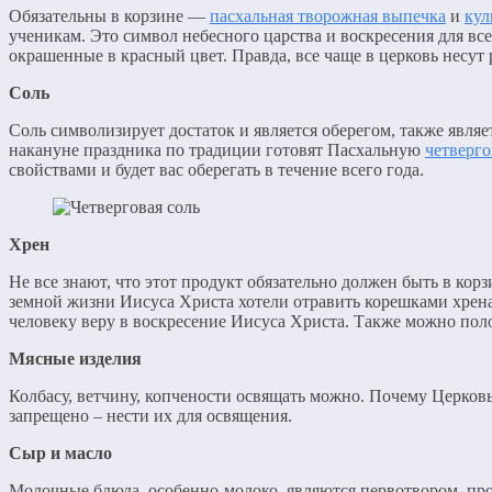
Обязательны в корзине —
пасхальная творожная выпечка
и
кул
ученикам. Это символ небесного царства и воскресения для вс
окрашенные в красный цвет. Правда, все чаще в церковь несут р
Соль
Соль символизирует достаток и является оберегом, также являе
накануне праздника по традиции готовят Пасхальную
четверго
свойствами и будет вас оберегать в течение всего года.
Хрен
Не все знают, что этот продукт обязательно должен быть в ко
земной жизни Иисуса Христа хотели отравить корешками хрена,
человеку веру в воскресение Иисуса Христа. Также можно поло
Мясные изделия
Колбасу, ветчину, копчености освящать можно. Почему Церковь
запрещено – нести их для освящения.
Сыр и масло
Молочные блюда, особенно-молоко, являются первотвором, про