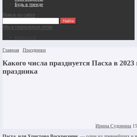
Будь в тренде
Поиск по сайту
Мы в социальных сетях
Вконтакте
Главная
Праздники
Какого числа празднуется Пасха в 2023
праздника
Ирина Судонина
15
Пасха, или Христово Воскресение
, — один из древнейших и 