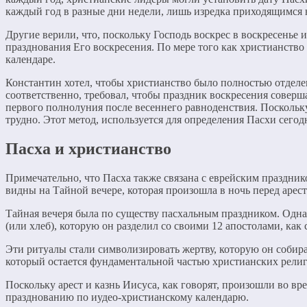
каждый год в разные дни недели, лишь изредка приходящимся н
Другие верили, что, поскольку Господь воскрес в воскресенье
празднования Его воскресения. По мере того как христианство
календаре.
Константин хотел, чтобы христианство было полностью отделен
соответственно, требовал, чтобы праздник воскресения соверша
первого полнолуния после весеннего равноденствия. Поскольку
трудно. Этот метод, используется для определения Пасхи сего
Пасха и христианство
Примечательно, что Пасха также связана с еврейским празднико
видны на Тайной вечере, которая произошла в ночь перед арест
Тайная вечеря была по существу пасхальным праздником. Одна
(или хлеб), которую он разделил со своими 12 апостолами, как 
Эти ритуалы стали символизировать жертву, которую он собира
который остается фундаментальной частью христианских рели
Поскольку арест и казнь Иисуса, как говорят, произошли во в
празднованию по иудео-христианскому календарю.