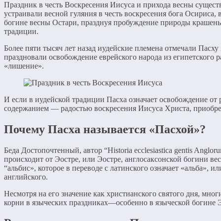
Праздник в честь Воскресения Иисуса и прихода весны сущест
устраивали весной гуляния в честь воскресения бога Осириса,
богине весны Остари, празднуя пробуждение природы крашен
традиции.
Более пяти тысяч лет назад иудейские племена отмечали Пасху 
праздновали освобождение еврейского народа из египетского ра
«лишение».
И если в иудейской традиции Пасха означает освобождение от 
содержанием — радостью воскресения Иисуса Христа, приобрет
Почему Пасха называется «Пасхой»?
Беда Достопочтенный, автор “Historia ecclesiastica gentis Angl
происходит от Эостре, или Эостре, англосаксонской богини ве
“альбис», которое в переводе с латинского означает «альба», 
английского.
Несмотря на его значение как христианского святого дня, мно
корни в языческих праздниках—особенно в языческой богине 