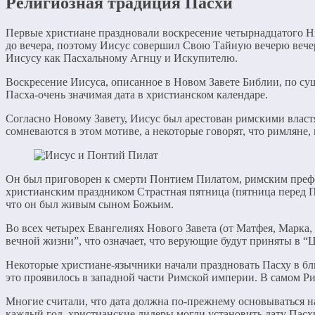
Религиозная традиция Пасхи
Первые христиане праздновали воскресение четырнадцатого Нис
до вечера, поэтому Иисус совершил Свою Тайную вечерю вечер
Иисусу как Пасхальному Агнцу и Искупителю.
Воскресение Иисуса, описанное в Новом Завете Библии, по сущ
Пасха-очень значимая дата в христианском календаре.
Согласно Новому Завету, Иисус был арестован римскими властя
сомневаются в этом мотиве, а некоторые говорят, что римляне,
Он был приговорен к смерти Понтием Пилатом, римским префект
христианским праздником Страстная пятница (пятница перед Па
что он был живым сыном Божьим.
Во всех четырех Евангелиях Нового Завета (от Матфея, Марка, 
вечной жизни”, что означает, что верующие будут приняты в “
Некоторые христиане-язычники начали праздновать Пасху в бли
это проявилось в западной части Римской империи. В самом Р
Многие считали, что дата должна по-прежнему основываться н
каждый год, христианские лидеры могли установить дату Пасхи